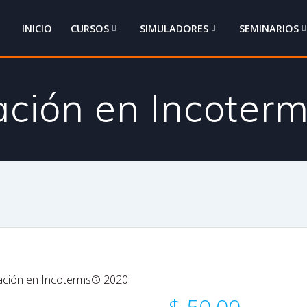
INICIO
CURSOS
SIMULADORES
SEMINARIOS
ación en Incote
zación en Incoterms® 2020
$
50,00