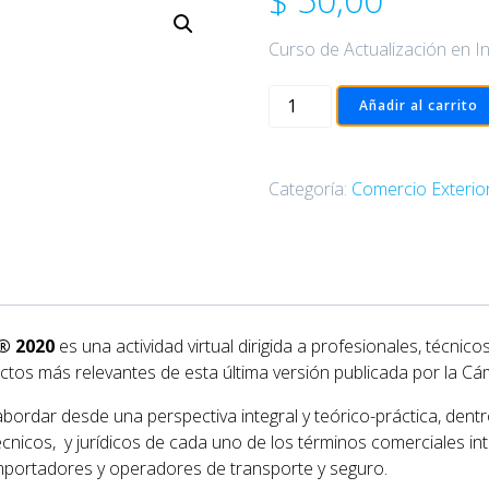
Curso de Actualización en 
Actualización
Añadir al carrito
en
Incoterms®
2020
Categoría:
Comercio Exterio
cantidad
 ® 2020
es una actividad virtual dirigida a profesionales, técni
ctos más relevantes de esta última versión publicada por la C
bordar desde una perspectiva integral y teórico-práctica, den
écnicos, y jurídicos de cada uno de los términos comerciales in
mportadores y operadores de transporte y seguro.