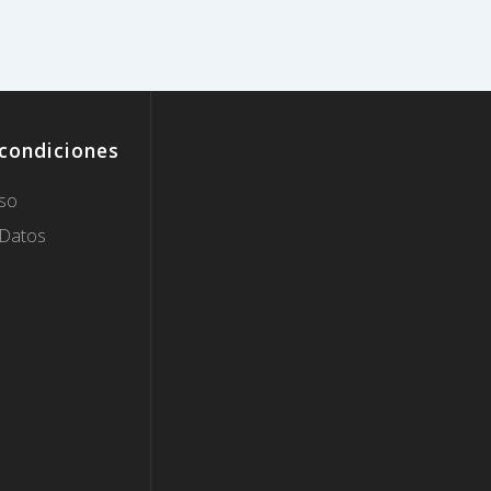
 condiciones
so
 Datos