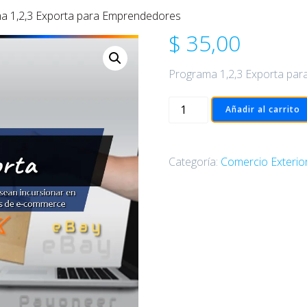
a 1,2,3 Exporta para Emprendedores
$
35,00
Programa 1,2,3 Exporta pa
Programa
Añadir al carrito
1,2,3
Exporta
para
Categoría:
Comercio Exterio
Emprendedores
cantidad