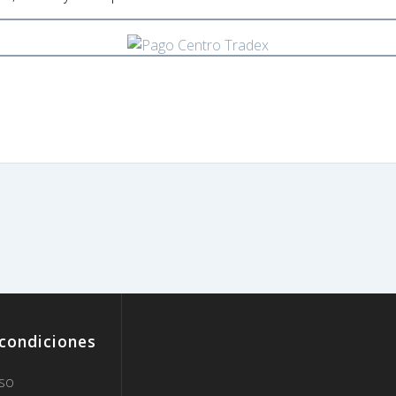
 condiciones
so