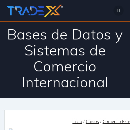
Saltar
al
contenido
Bases de Datos y
Sistemas de
Comercio
Internacional
Inicio
/
Cursos
/
Comercio Exte